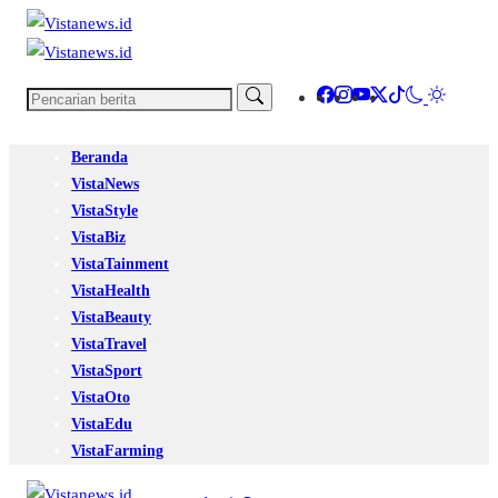
Beranda
VistaNews
VistaStyle
VistaBiz
VistaTainment
VistaHealth
VistaBeauty
VistaTravel
VistaSport
VistaOto
VistaEdu
VistaFarming