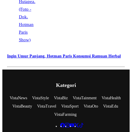
Ingin Umur Panjang, Hotman Paris Konsumsi Ramuan Herbal
Kategori
VistaNews
VistaStyle
VistaBiz
VistaTainment
VistaHealth
VistaBeauty
VistaTravel
VistaSport
VistaOto
VistaEdu
VistaFarming