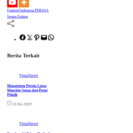
Featured
Indonesia
PERSIJA
Semen Padang
Facebook
Twitter
Pinterest
Mail
WhatsApp
Berita Terkait
VistaSport
Manajemen Persija Lepas
Mauricio Souza dari Posisi
Pelatih
•
26 Mei 2026
VistaSport