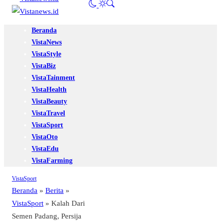
Beranda
VistaNews
VistaStyle
VistaBiz
VistaTainment
VistaHealth
VistaBeauty
VistaTravel
VistaSport
VistaOto
VistaEdu
VistaFarming
VistaSport
Beranda
»
Berita
»
VistaSport
»
Kalah Dari
Semen Padang, Persija