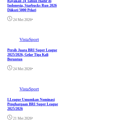
Rayakan 24 Tahun Hadir di
Indonesia, Starbucks Run 2026
Diikuti 5000 Pelari
•
24 Mei 2026
VistaSport
Persib Juara BRI Super League
2025/2026, Gelar Tiga Kali
Beruntun
•
24 Mei 2026
VistaSport
I.League Umumkan Nominasi
Penghargaan BRI Super League
2025/2026
•
21 Mei 2026