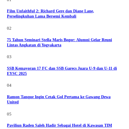
Film Unfaithful 2: Richard Gere dan Diane Lane,
Perselingkuhan Lama Bersemi Kembali
02
75 Tahun Seminari Stella Maris Bogor: Alumni Gelar Reuni
Lintas Angkatan di Yogyakarta
03
SSB Kemayoran 17 FC dan SSB Garecs Juara U-9 dan U-11 di
EYSC 2025
04
Ramon Tanque Ingin Cetak Gol Pertama ke Gawang Dewa
United
05
Paviliun Raden Saleh Hadir Sebagai Hotel di Kawasan TIM