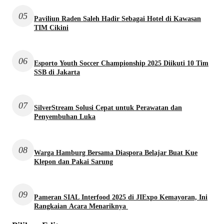
05
Paviliun Raden Saleh Hadir Sebagai Hotel di Kawasan
TIM Cikini
06
Esporto Youth Soccer Championship 2025 Diikuti 10 Tim
SSB di Jakarta
07
SilverStream Solusi Cepat untuk Perawatan dan
Penyembuhan Luka
08
Warga Hamburg Bersama Diaspora Belajar Buat Kue
Klepon dan Pakai Sarung
09
Pameran SIAL Interfood 2025 di JIExpo Kemayoran, Ini
Rangkaian Acara Menariknya