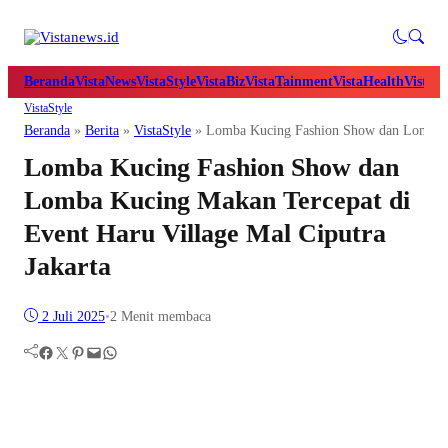
Beranda
VistaNews
VistaStyle
VistaBiz
VistaTainment
VistaHealth
VistaB
VistaStyle
Beranda
»
Berita
»
VistaStyle
»
Lomba Kucing Fashion Show dan Lomba Ku
Lomba Kucing Fashion Show dan
Lomba Kucing Makan Tercepat di
Event Haru Village Mal Ciputra
Jakarta
2 Juli 2025
•
2 Menit membaca
Facebook
Twitter
Pinterest
Mail
WhatsApp