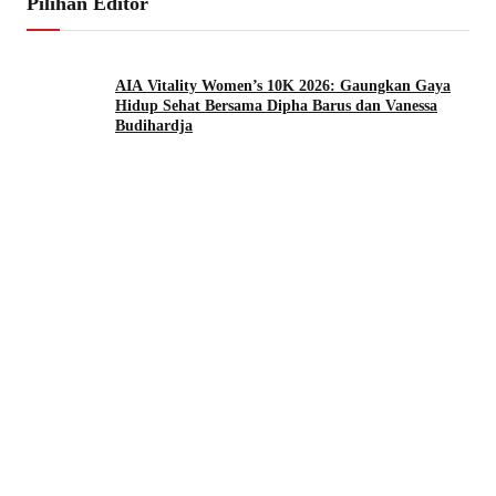
Pilihan Editor
AIA Vitality Women’s 10K 2026: Gaungkan Gaya
Hidup Sehat Bersama Dipha Barus dan Vanessa
Budihardja