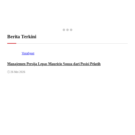
Berita Terkini
VistaSport
Manajemen Persija Lepas Mauricio Souza dari Posisi Pelatih
26 Mei 2026