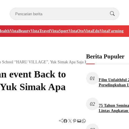
Health
VistaBeauty
VistaTravel
VistaSport
VistaOto
VistaEdu
VistaFarming
Berita Populer
k to School “HARU VILLAGE”, Yuk Simak Apa Saja Keseruannya
n event Back to
01
Film Unfaithful 
Yuk Simak Apa
Perselingkuhan 
02
75 Tahun Seminar
Lintas Angkatan
Facebook
Twitter
Pinterest
Mail
WhatsApp