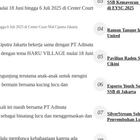
03
SSB Kemayoran 1
di EYSC 2025
a 6 Juli 2025 di Center Court Mal Ciputra Jakarta.
04
Ramon Tanque I
United
iputra Jakarta bekerja sama dengan PT Adinata
hool dengan tema HARU VILLAGE mulai 18 Juni
05
Paviliun Raden 
Cikini
ngunjung terutama anak-anak untuk mengisi
06
 bermain bersama kucing lucu dan
Esporto Youth S
SSB di Jakarta
ali ini masih bersama PT Adinata
07
SilverStream So
 sebagai binatang lucu dan menggemaskan dan
Penyembuhan L
selalu membawa kebahagiaan karena ada