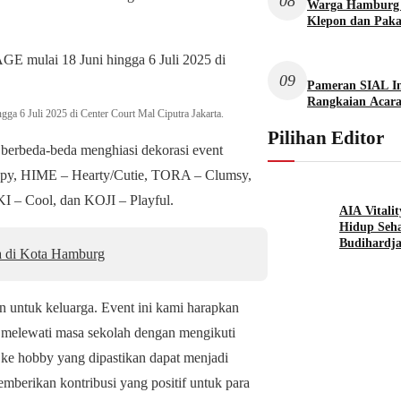
08
Warga Hamburg B
Klepon dan Paka
09
Pameran SIAL In
Rangkaian Acar
a 6 Juli 2025 di Center Court Mal Ciputra Jakarta.
Pilihan Editor
k berbeda-beda menghiasi dekorasi event
y, HIME – Hearty/Cutie, TORA – Clumsy,
– Cool, dan KOJI – Playful.
AIA Vitali
Hidup Seha
Budihardj
a di Kota Hamburg
n untuk keluarga. Event ini kami harapkan
melewati masa sekolah dengan mengikuti
i ke hobby yang dipastikan dapat menjadi
memberikan kontribusi yang positif untuk para