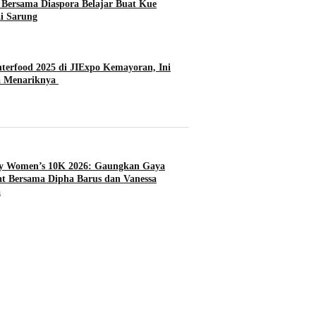
ersama Diaspora Belajar Buat Kue
i Sarung
terfood 2025 di JIExpo Kemayoran, Ini
a Menariknya
ty Women’s 10K 2026: Gaungkan Gaya
t Bersama Dipha Barus dan Vanessa
a