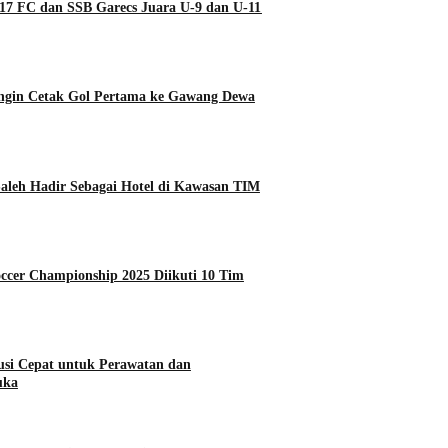
7 FC dan SSB Garecs Juara U-9 dan U-11
ngin Cetak Gol Pertama ke Gawang Dewa
Saleh Hadir Sebagai Hotel di Kawasan TIM
occer Championship 2025 Diikuti 10 Tim
lusi Cepat untuk Perawatan dan
uka