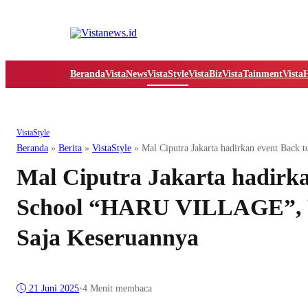
Beranda
VistaNews
VistaStyle
VistaBiz
VistaTainment
Vista
VistaStyle
Beranda
»
Berita
»
VistaStyle
»
Mal Ciputra Jakarta hadirkan event Bac
Mal Ciputra Jakarta hadirka
School “HARU VILLAGE”, 
Saja Keseruannya
21 Juni 2025
•
4 Menit membaca