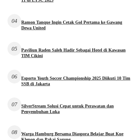
11 di EYSC 2025
04
Ramon Tanque Ingin Cetak Gol Pertama ke Gawang
Dewa United
05
Paviliun Raden Saleh Hadir Sebagai Hotel di Kawasan
TIM Cikini
06
Esporto Youth Soccer Championship 2025 Diikuti 10 Tim
SSB di Jakarta
07
SilverStream Solusi Cepat untuk Perawatan dan
Penyembuhan Luka
08
Warga Hamburg Bersama Diaspora Belajar Buat Kue
Klepon dan Pakai Sarung