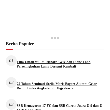
Berita Populer
01
Film Unfaithful 2: Richard Gere dan Diane Lane,
Perselingkuhan Lama Bersemi Kembali
02
75 Tahun Seminari Stella Maris Bogor: Alumni Gelar
Reuni Lintas Angkatan di Yogyakarta
03
SSB Kemayoran 17 FC dan SSB Garecs Juara U-9 dan U-