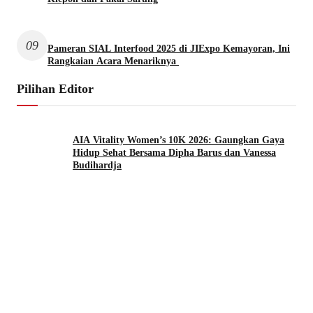
09
Pameran SIAL Interfood 2025 di JIExpo Kemayoran, Ini
Rangkaian Acara Menariknya
Pilihan Editor
AIA Vitality Women’s 10K 2026: Gaungkan Gaya
Hidup Sehat Bersama Dipha Barus dan Vanessa
Budihardja