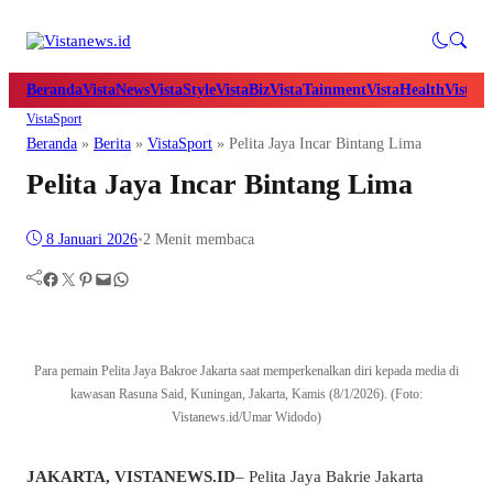
Beranda
VistaNews
VistaStyle
VistaBiz
VistaTainment
VistaHealth
VistaB
VistaSport
Beranda
»
Berita
»
VistaSport
»
Pelita Jaya Incar Bintang Lima
Pelita Jaya Incar Bintang Lima
8 Januari 2026
•
2 Menit membaca
Facebook
Twitter
Pinterest
Mail
WhatsApp
Para pemain Pelita Jaya Bakroe Jakarta saat memperkenalkan diri kepada media di
kawasan Rasuna Said, Kuningan, Jakarta, Kamis (8/1/2026). (Foto:
Vistanews.id/Umar Widodo)
JAKARTA, VISTANEWS.ID
– Pelita Jaya Bakrie Jakarta