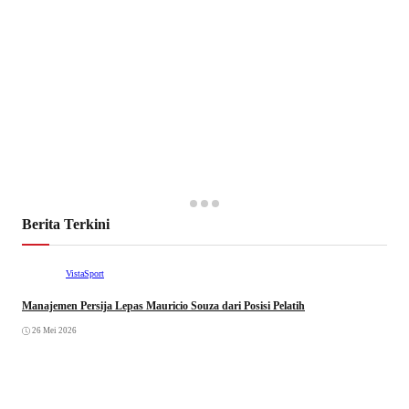
Berita Terkini
VistaSport
Manajemen Persija Lepas Mauricio Souza dari Posisi Pelatih
26 Mei 2026