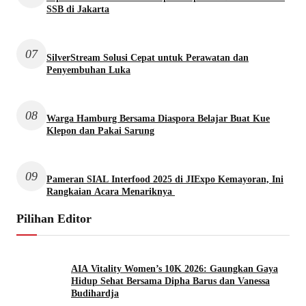
SSB di Jakarta
07
SilverStream Solusi Cepat untuk Perawatan dan
Penyembuhan Luka
08
Warga Hamburg Bersama Diaspora Belajar Buat Kue
Klepon dan Pakai Sarung
09
Pameran SIAL Interfood 2025 di JIExpo Kemayoran, Ini
Rangkaian Acara Menariknya
Pilihan Editor
AIA Vitality Women’s 10K 2026: Gaungkan Gaya
Hidup Sehat Bersama Dipha Barus dan Vanessa
Budihardja