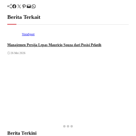
Facebook
Twitter
Pinterest
Mail
WhatsApp
Berita Terkait
VistaSport
Manajemen Persija Lepas Mauricio Souza dari Posisi Pelatih
26 Mei 2026
Berita Terkini