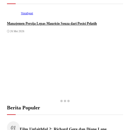
VistaSport
Manajemen Persija Lepas Mauricio Souza dari Posisi Pelatih
26 Mei 2026
Berita Populer
01
Film Unfaithful 2: Richard Gere dan Diane Lane,