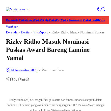
Beranda
VistaNews
VistaStyle
VistaBiz
VistaTainment
VistaHealth
VistaB
VistaSport
Beranda
»
Berita
»
VistaSport
»
Rizky Ridho Masuk Nominasi Puskas Awa
Rizky Ridho Masuk Nominasi
Puskas Award Bareng Lamine
Yamal
14 November 2025
•
2 Menit membaca
Facebook
Twitter
Pinterest
Mail
WhatsApp
Rizky Ridho (24) bek tengah Persija Jakarta dan timnas Indonesia terpilih dalam
nominasi 11 pemain yang akan menerima penghargaan FIFA Puskas Award sebagai
gol terbaik. Foto: Vistanews/Umar Widodo