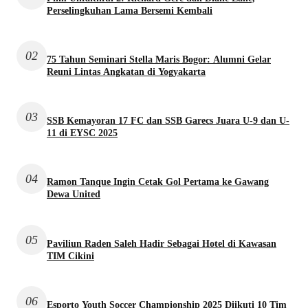
Perselingkuhan Lama Bersemi Kembali
02
75 Tahun Seminari Stella Maris Bogor: Alumni Gelar
Reuni Lintas Angkatan di Yogyakarta
03
SSB Kemayoran 17 FC dan SSB Garecs Juara U-9 dan U-
11 di EYSC 2025
04
Ramon Tanque Ingin Cetak Gol Pertama ke Gawang
Dewa United
05
Paviliun Raden Saleh Hadir Sebagai Hotel di Kawasan
TIM Cikini
06
Esporto Youth Soccer Championship 2025 Diikuti 10 Tim