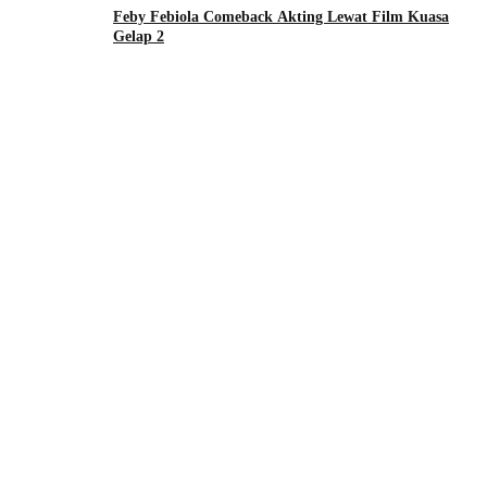
Feby Febiola Comeback Akting Lewat Film Kuasa
Gelap 2