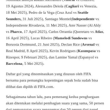
19 Agustus 2024), Alessandro Deiola (
Cagliari
vs Venezia,
18 Mei 2025), Pedro de la Vega (Cruz Azul vs
Seattle
Sounders,
31 Juli 2025), Santiago Montiel(
Independiente
vs
Independiente Rivadavia, 11 Mei 2025), Amr Nasser (Al Ahly
vs
Pharco
, 17 April 2025), Carlos Orrantia (Queretaro vs
Atlas
,
16 April 2025), Lucas Ribeiro (
Mamelodi Sundowns
vs
Borussia Dortmund, 21 Juni 2025), Declan Rice (
Arsenal
vs
Real Madrid, 8 April 2025), Kevin Rodrigues (
Kasımpasa
vs
Rizespor, 9 Februari 2025), dan Lamine Yamal (Espanyol vs
Barcelona
, 5 Mei 2025).
Daftar gol yang dinominasikan yang disusun oleh FIFA
bersama para pemangku kepentingan sepak bola sudah bisa
dilihat dan dipilih di FIFA.com.
Sebagaimana tahun lalu, para pemenang kedua penghargaan
akan ditentukan melalui pembagian suara yang sama, 50 persen
dari pemungutan suara penggemar dan 50 persen dari panel