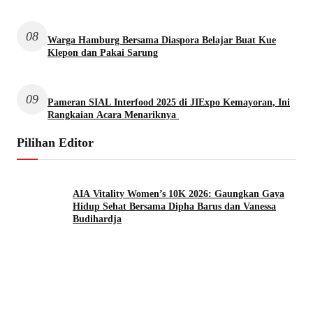
08
Warga Hamburg Bersama Diaspora Belajar Buat Kue
Klepon dan Pakai Sarung
09
Pameran SIAL Interfood 2025 di JIExpo Kemayoran, Ini
Rangkaian Acara Menariknya
Pilihan Editor
AIA Vitality Women’s 10K 2026: Gaungkan Gaya
Hidup Sehat Bersama Dipha Barus dan Vanessa
Budihardja