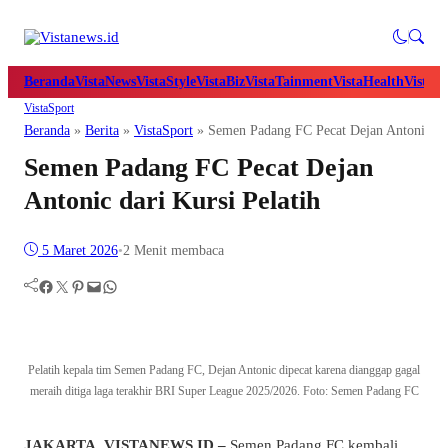
Beranda
VistaNews
VistaStyle
VistaBiz
VistaTainment
VistaHealth
VistaB
VistaSport
Beranda
»
Berita
»
VistaSport
»
Semen Padang FC Pecat Dejan Antonic dar
Semen Padang FC Pecat Dejan
Antonic dari Kursi Pelatih
5 Maret 2026
•
2 Menit membaca
Facebook
Twitter
Pinterest
Mail
WhatsApp
Pelatih kepala tim Semen Padang FC, Dejan Antonic dipecat karena dianggap gagal
meraih ditiga laga terakhir BRI Super League 2025/2026. Foto: Semen Padang FC
JAKARTA, VISTANEWS.ID –
Semen Padang FC kembali