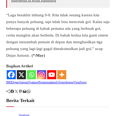
Indonesia di Kota Hamburg
“Laga berakhir imbang 0-0. Kita tidak senang karena kita
punya banyak peluang, tapi tidak bisa mencetak gol. Kalau saja
beberapa peluang di babak pertama ada yang berbuah gol,
cerita mungkin akan berbeda. Di babak kedua kita ganti sistem
dengan menambah pemain di depan dan menghasilkan tiga
peluang yang lagi-lagi gagal dimaksimalkan jadi gol,” ucap
Dejan Antonic.
(*/May)
Bagikan Artikel
BRI
DejanAntonic
Featured
Semenpadangfc
Superleague
VistaSport
Facebook
Twitter
Pinterest
Mail
WhatsApp
Berita Terkait
VistaSport