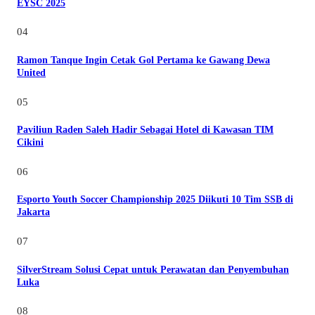
EYSC 2025
04
Ramon Tanque Ingin Cetak Gol Pertama ke Gawang Dewa
United
05
Paviliun Raden Saleh Hadir Sebagai Hotel di Kawasan TIM
Cikini
06
Esporto Youth Soccer Championship 2025 Diikuti 10 Tim SSB di
Jakarta
07
SilverStream Solusi Cepat untuk Perawatan dan Penyembuhan
Luka
08