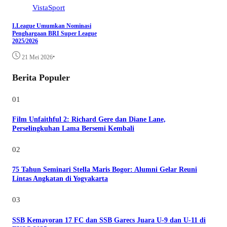
VistaSport
I.League Umumkan Nominasi
Penghargaan BRI Super League
2025/2026
•
21 Mei 2026
Berita Populer
01
Film Unfaithful 2: Richard Gere dan Diane Lane,
Perselingkuhan Lama Bersemi Kembali
02
75 Tahun Seminari Stella Maris Bogor: Alumni Gelar Reuni
Lintas Angkatan di Yogyakarta
03
SSB Kemayoran 17 FC dan SSB Garecs Juara U-9 dan U-11 di