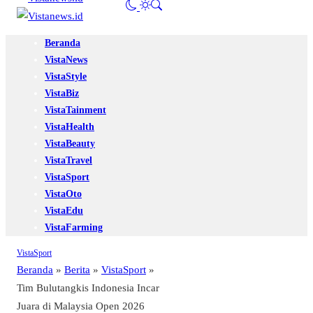
Beranda
VistaNews
VistaStyle
VistaBiz
VistaTainment
VistaHealth
VistaBeauty
VistaTravel
VistaSport
VistaOto
VistaEdu
VistaFarming
VistaSport
Beranda
»
Berita
»
VistaSport
»
Tim Bulutangkis Indonesia Incar
Juara di Malaysia Open 2026