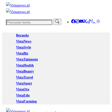
Beranda
VistaNews
VistaStyle
VistaBiz
VistaTainment
VistaHealth
VistaBeauty
VistaTravel
VistaSport
VistaOto
VistaEdu
VistaFarming