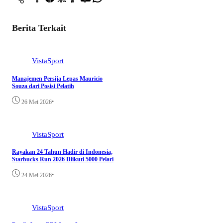
Berita Terkait
VistaSport
Manajemen Persija Lepas Mauricio
Souza dari Posisi Pelatih
•
26 Mei 2026
VistaSport
Rayakan 24 Tahun Hadir di Indonesia,
Starbucks Run 2026 Diikuti 5000 Pelari
•
24 Mei 2026
VistaSport