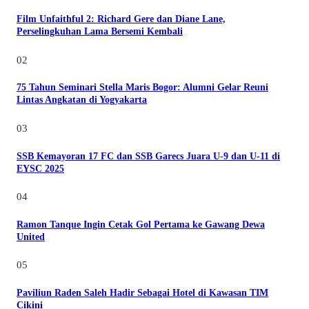
Film Unfaithful 2: Richard Gere dan Diane Lane,
Perselingkuhan Lama Bersemi Kembali
02
75 Tahun Seminari Stella Maris Bogor: Alumni Gelar Reuni
Lintas Angkatan di Yogyakarta
03
SSB Kemayoran 17 FC dan SSB Garecs Juara U-9 dan U-11 di
EYSC 2025
04
Ramon Tanque Ingin Cetak Gol Pertama ke Gawang Dewa
United
05
Paviliun Raden Saleh Hadir Sebagai Hotel di Kawasan TIM
Cikini