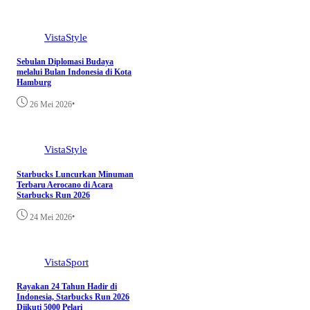
VistaStyle
Sebulan Diplomasi Budaya
melalui Bulan Indonesia di Kota
Hamburg
•
26 Mei 2026
VistaStyle
Starbucks Luncurkan Minuman
Terbaru Aerocano di Acara
Starbucks Run 2026
•
24 Mei 2026
VistaSport
Rayakan 24 Tahun Hadir di
Indonesia, Starbucks Run 2026
Diikuti 5000 Pelari