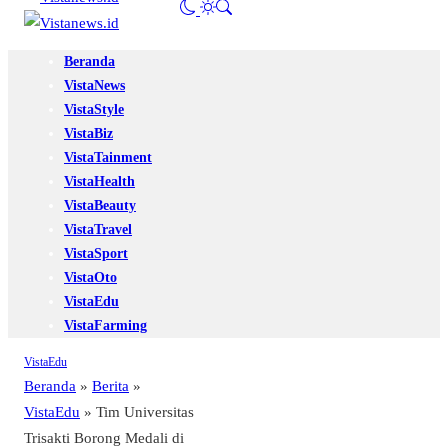
Beranda
VistaNews
VistaStyle
VistaBiz
VistaTainment
VistaHealth
VistaBeauty
VistaTravel
VistaSport
VistaOto
VistaEdu
VistaFarming
VistaEdu
Beranda
»
Berita
»
VistaEdu
»
Tim Universitas
Trisakti Borong Medali di