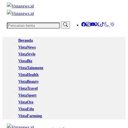
Beranda
VistaNews
VistaStyle
VistaBiz
VistaTainment
VistaHealth
VistaBeauty
VistaTravel
VistaSport
VistaOto
VistaEdu
VistaFarming