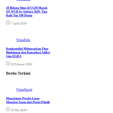
28 Bidang Ilmu di UGM Masuk
QS WUR by Subject 2026, Tiga
Raih Top 100 Dunia
•
7 April 2026
VistaEdu
Kemkomdigi Meluncurkan Fitur
Bimbingan dan Konsultasi Adiksi
Gim DARA
•
28 Februari 2026
Berita Terkini
VistaSport
Manajemen Persija Lepas
Mauricio Souza dari Posisi Pelatih
•
26 Mei 2026