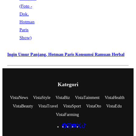
Ingin Umur Panjang, Hotman Paris Konsumsi Ramuan Herbal
Kategori
VistaNews
VistaStyle
VistaBiz
VistaTainment
VistaHealth
VistaBeauty
VistaTravel
VistaSport
VistaOto
VistaEdu
VistaFarming