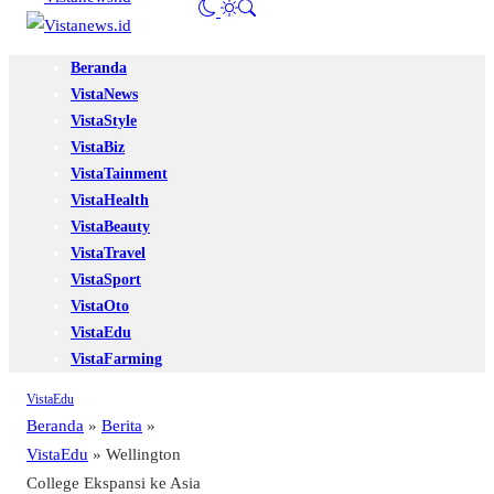
Beranda
VistaNews
VistaStyle
VistaBiz
VistaTainment
VistaHealth
VistaBeauty
VistaTravel
VistaSport
VistaOto
VistaEdu
VistaFarming
VistaEdu
Beranda
»
Berita
»
VistaEdu
»
Wellington
College Ekspansi ke Asia