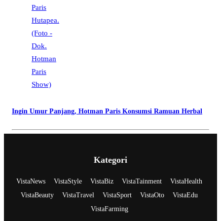
Ingin Umur Panjang, Hotman Paris Konsumsi Ramuan Herbal
Kategori
VistaNews
VistaStyle
VistaBiz
VistaTainment
VistaHealth
VistaBeauty
VistaTravel
VistaSport
VistaOto
VistaEdu
VistaFarming