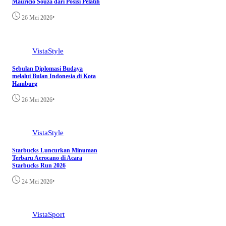
Mauricio Souza dari Posisi Pelatih
•
26 Mei 2026
VistaStyle
Sebulan Diplomasi Budaya
melalui Bulan Indonesia di Kota
Hamburg
•
26 Mei 2026
VistaStyle
Starbucks Luncurkan Minuman
Terbaru Aerocano di Acara
Starbucks Run 2026
•
24 Mei 2026
VistaSport