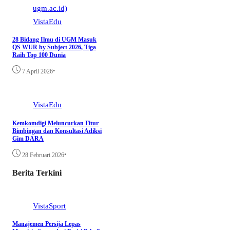
VistaEdu
28 Bidang Ilmu di UGM Masuk
QS WUR by Subject 2026, Tiga
Raih Top 100 Dunia
•
7 April 2026
VistaEdu
Kemkomdigi Meluncurkan Fitur
Bimbingan dan Konsultasi Adiksi
Gim DARA
•
28 Februari 2026
Berita Terkini
VistaSport
Manajemen Persija Lepas