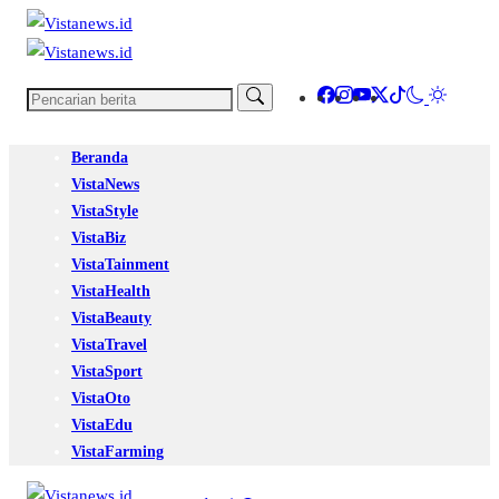
Beranda
VistaNews
VistaStyle
VistaBiz
VistaTainment
VistaHealth
VistaBeauty
VistaTravel
VistaSport
VistaOto
VistaEdu
VistaFarming