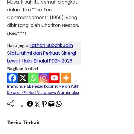
Musa. Kisah itu pernah diangkat
dalam film “The Ten
Commandement” (1956), yang
dibintangi oleh Charlton Heston.
(Red/***)
Fathan Subchi: Jalin
Baca juga:
Silaturahmi dan Perkuat Sinergi
Lewat Halal Bihalal PDBN 2026
Bagikan Artikel
Immanuel Ebenezer
Kabinet Merah Putih
Korupsi
KPK
Noel
Vistanews
Wamenaker
Facebook
Twitter
Pinterest
Mail
WhatsApp
Berita Terkait