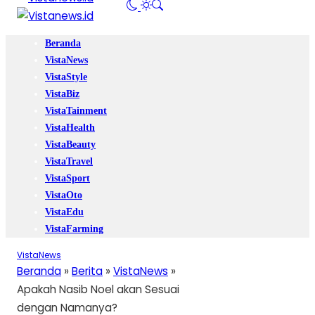
Beranda
VistaNews
VistaStyle
VistaBiz
VistaTainment
VistaHealth
VistaBeauty
VistaTravel
VistaSport
VistaOto
VistaEdu
VistaFarming
VistaNews
Beranda
»
Berita
»
VistaNews
»
Apakah Nasib Noel akan Sesuai
dengan Namanya?