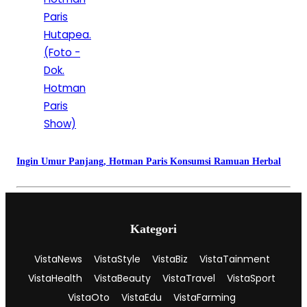
Ingin Umur Panjang, Hotman Paris Konsumsi Ramuan Herbal
Kategori
VistaNews
VistaStyle
VistaBiz
VistaTainment
VistaHealth
VistaBeauty
VistaTravel
VistaSport
VistaOto
VistaEdu
VistaFarming