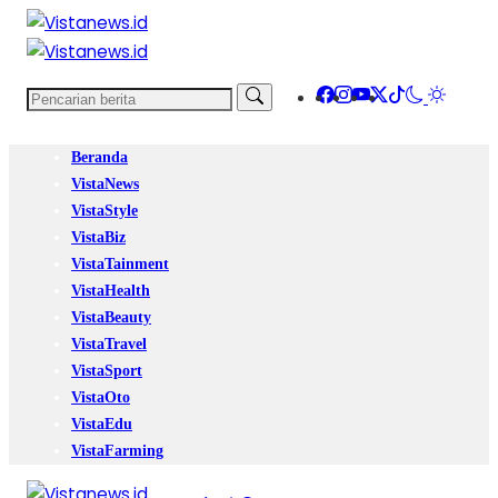
Beranda
VistaNews
VistaStyle
VistaBiz
VistaTainment
VistaHealth
VistaBeauty
VistaTravel
VistaSport
VistaOto
VistaEdu
VistaFarming