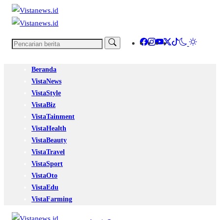
Beranda
VistaNews
VistaStyle
VistaBiz
VistaTainment
VistaHealth
VistaBeauty
VistaTravel
VistaSport
VistaOto
VistaEdu
VistaFarming