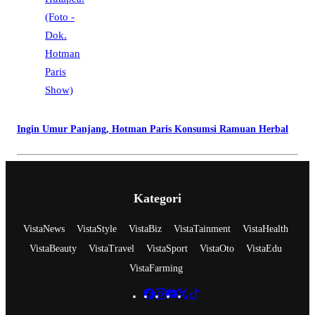
Ingin Umur Panjang, Hotman Paris Konsumsi Ramuan Herbal
Kategori
VistaNews
VistaStyle
VistaBiz
VistaTainment
VistaHealth
VistaBeauty
VistaTravel
VistaSport
VistaOto
VistaEdu
VistaFarming