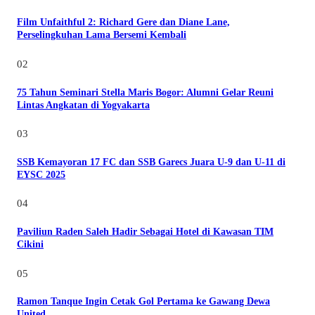
Film Unfaithful 2: Richard Gere dan Diane Lane,
Perselingkuhan Lama Bersemi Kembali
02
75 Tahun Seminari Stella Maris Bogor: Alumni Gelar Reuni
Lintas Angkatan di Yogyakarta
03
SSB Kemayoran 17 FC dan SSB Garecs Juara U-9 dan U-11 di
EYSC 2025
04
Paviliun Raden Saleh Hadir Sebagai Hotel di Kawasan TIM
Cikini
05
Ramon Tanque Ingin Cetak Gol Pertama ke Gawang Dewa
United