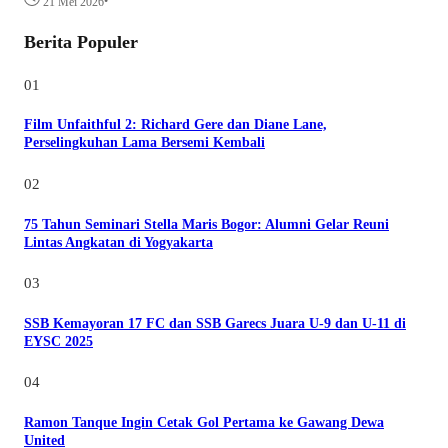
•
21 Mei 2026
Berita Populer
01
Film Unfaithful 2: Richard Gere dan Diane Lane,
Perselingkuhan Lama Bersemi Kembali
02
75 Tahun Seminari Stella Maris Bogor: Alumni Gelar Reuni
Lintas Angkatan di Yogyakarta
03
SSB Kemayoran 17 FC dan SSB Garecs Juara U-9 dan U-11 di
EYSC 2025
04
Ramon Tanque Ingin Cetak Gol Pertama ke Gawang Dewa
United