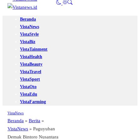
Beranda
VistaNews
VistaStyle
VistaBiz
VistaTainment
VistaHealth
VistaBeauty
VistaTravel
VistaSport
VistaOto
VistaEdu
VistaFarming
VistaNews
Beranda
»
Berita
»
VistaNews
»
Paguyuban
Demak Bintoro Nusantara