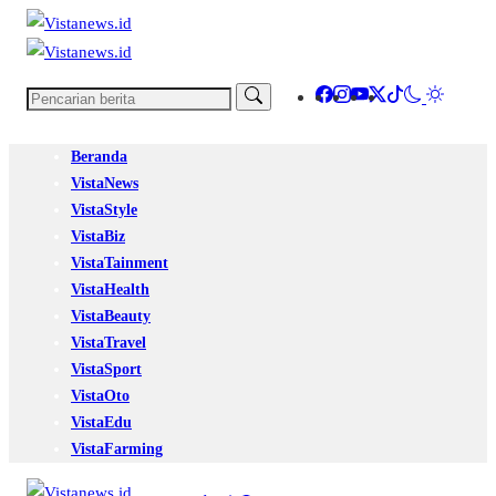
Beranda
VistaNews
VistaStyle
VistaBiz
VistaTainment
VistaHealth
VistaBeauty
VistaTravel
VistaSport
VistaOto
VistaEdu
VistaFarming