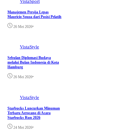
VistaSport
Manajemen Persija Lepas
Mauricio Souza dari Posisi Pelatih
•
26 Mei 2026
VistaStyle
Sebulan Diplomasi Budaya
melalui Bulan Indonesia di Kota
Hamburg
•
26 Mei 2026
VistaStyle
Starbucks Luncurkan Minuman
Terbaru Aerocano di Acara
Starbucks Run 2026
•
24 Mei 2026