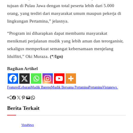
tujuan di Pulau Jawa dengan total peserta lebih dari 5.000
orang, yang terdiri dari masyarakat umum maupun pekerja di
lingkungan Pertamina,” jelasnya.
“Program ini diharapkan dapat membantu masyarakat
menikmati perjalanan mudik yang lebih aman dan terorganisir,
sekaligus memperkuat semangat kebersamaan menjelang
Idulfitri,” Oki Muraza.
(*/Ign)
Bagikan Artikel
Featured
Lebaran
Mudik Bareng
Mudik Bersama Pertamina
Pertamina
Vistanews.
Facebook
Twitter
Pinterest
Mail
WhatsApp
Berita Terkait
VistaNews