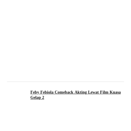
Feby Febiola Comeback Akting Lewat Film Kuasa
Gelap 2