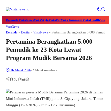
Beranda
VistaNews
VistaStyle
VistaBiz
VistaTainment
VistaHealth
VistaB
VistaNews
Beranda
»
Berita
»
VistaNews
»
Pertamina Berangkatkan 5.000 Pemudik 
Pertamina Berangkatkan 5.000
Pemudik ke 23 Kota Lewat
Program Mudik Bersama 2026
16 Maret 2026
•
2 Menit membaca
Facebook
Twitter
Pinterest
Mail
WhatsApp