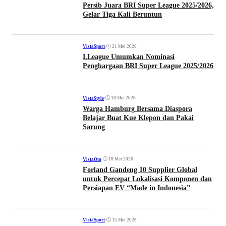
Persib Juara BRI Super League 2025/2026,
Gelar Tiga Kali Beruntun
•
21 Mei 2026
VistaSport
I.League Umumkan Nominasi
Penghargaan BRI Super League 2025/2026
•
18 Mei 2026
VistaStyle
Warga Hamburg Bersama Diaspora
Belajar Buat Kue Klepon dan Pakai
Sarung
•
18 Mei 2026
VistaOto
Forland Gandeng 10 Supplier Global
untuk Percepat Lokalisasi Komponen dan
Persiapan EV “Made in Indonesia”
•
15 Mei 2026
VistaSport