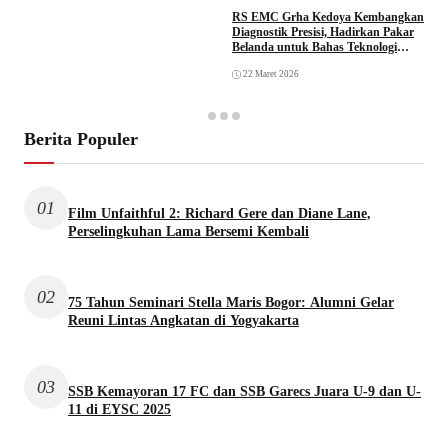
RS EMC Grha Kedoya Kembangkan
Diagnostik Presisi, Hadirkan Pakar
Belanda untuk Bahas Teknologi
PET/CT
22 Maret 2026
Berita Populer
01
Film Unfaithful 2: Richard Gere dan Diane Lane,
Perselingkuhan Lama Bersemi Kembali
02
75 Tahun Seminari Stella Maris Bogor: Alumni Gelar
Reuni Lintas Angkatan di Yogyakarta
03
SSB Kemayoran 17 FC dan SSB Garecs Juara U-9 dan U-
11 di EYSC 2025