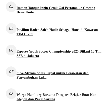
04
Ramon Tanque Ingin Cetak Gol Pertama ke Gawang
Dewa United
05
Paviliun Raden Saleh Hadir Sebagai Hotel di Kawasan
TIM Cikini
06
Esporto Youth Soccer Championship 2025 Diikuti 10 Tim
SSB di Jakarta
07
SilverStream Solusi Cepat untuk Perawatan dan
Penyembuhan Luka
08
Warga Hamburg Bersama Diaspora Belajar Buat Kue
Klepon dan Pakai Sarung