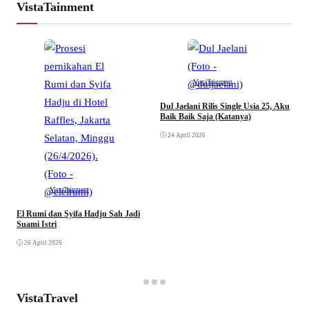
VistaTainment
VistaTainment
Dul Jaelani Rilis Single Usia 25, Aku
B
Baik Baik Saja (Katanya)
S
24 April 2026
VistaTainment
El Rumi dan Syifa Hadju Sah Jadi
Suami Istri
26 April 2026
VistaTravel