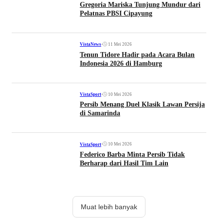
Gregoria Mariska Tunjung Mundur dari
Pelatnas PBSI Cipayung
•
11 Mei 2026
VistaNews
Tenun Tidore Hadir pada Acara Bulan
Indonesia 2026 di Hamburg
•
10 Mei 2026
VistaSport
Persib Menang Duel Klasik Lawan Persija
di Samarinda
•
10 Mei 2026
VistaSport
Federico Barba Minta Persib Tidak
Berharap dari Hasil Tim Lain
Muat lebih banyak