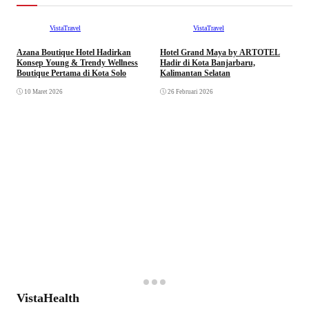
VistaTravel
VistaTravel
Azana Boutique Hotel Hadirkan
Hotel Grand Maya by ARTOTEL
Konsep Young & Trendy Wellness
Hadir di Kota Banjarbaru,
Boutique Pertama di Kota Solo
Kalimantan Selatan
10 Maret 2026
26 Februari 2026
R
I
D
VistaHealth