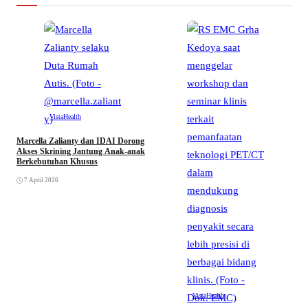
VistaHealth
Marcella Zalianty dan IDAI Dorong
Akses Skrining Jantung Anak-anak
Berkebutuhan Khusus
7 April 2026
R
G
VistaHealth