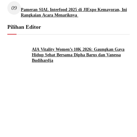
09
Pameran SIAL Interfood 2025 di JIExpo Kemayoran, Ini
Rangkaian Acara Menariknya
Pilihan Editor
AIA Vitality Women’s 10K 2026: Gaungkan Gaya
Hidup Sehat Bersama Dipha Barus dan Vanessa
Budihardja